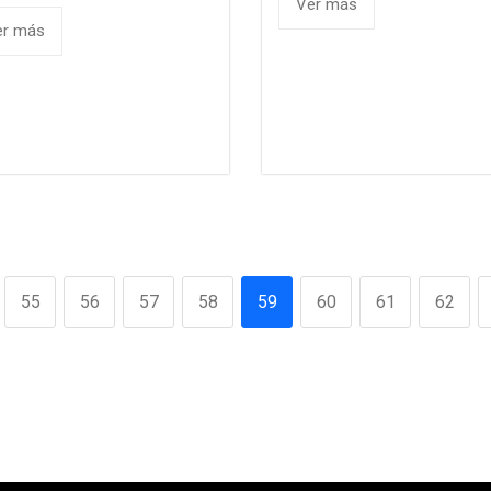
Ver más
er más
55
56
57
58
59
60
61
62