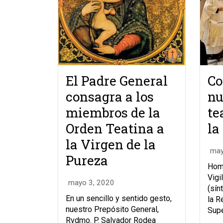
El Padre General
Co
consagra a los
nu
miembros de la
te
Orden Teatina a
la
la Virgen de la
may
Pureza
Homi
Vigi
mayo 3, 2020
(sín
En un sencillo y sentido gesto,
la R
nuestro Prepósito General,
Supe
Rvdmo. P. Salvador Rodea