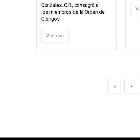
González, C.R., consagró a
V
los miembros de la Orden de
Clérigos...
Ver más
«
‹