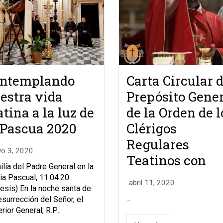
ntemplando
Carta Circular d
estra vida
Prepósito Gene
atina a la luz de
de la Orden de l
 Pascua 2020
Clérigos
Regulares
o 3, 2020
Teatinos con
lía del Padre General en la
lia Pascual, 11.04.20
abril 11, 2020
tesis) En la noche santa de
...
esurrección del Señor, el
rior General, R.P...