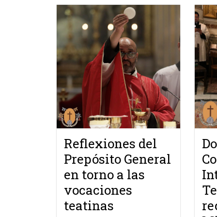
Reflexiones del
Do
Prepósito General
Co
en torno a las
In
vocaciones
Te
teatinas
re