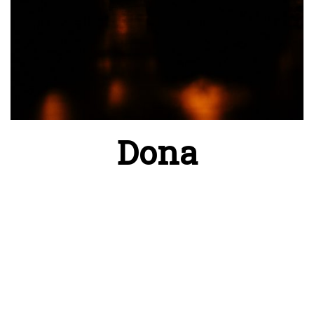
Todos los jueves 19:30 hs, en la Adoración
Dona
Eucarística de Roma, rezamos la oración a San
Cayetano. ¡Acompáñanos!
“Mirad, oh Señor y Padre Santo gran pontífice y
Señor nuestro, desde vuestro Santuario y lugar
excelso donde habitáis en el cielo, y fijad vuestra
mirada en esta hostia santa que os ofrece
nuestro Jesús por los pecados de sus hermanos
y perdonadnos nuestras muchas culpas. He aquí