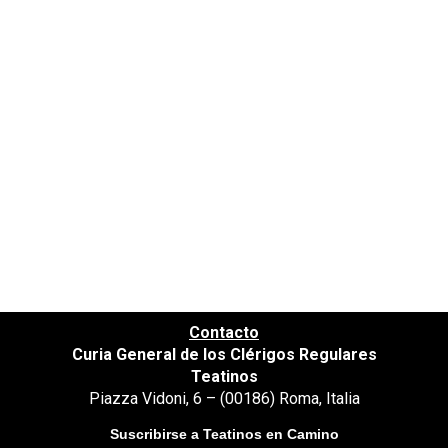
la voz de la sangre de nuestro hermano Jesús
que clama a Vos desde la cruz. Escuchad, oh
Señor, aplacaos, atended y enviad vuestro
socorro. No lo retardéis, Dios mío, por vuestra
gran bondad, ya que vuestro nombre ha sido
invocado sobre esta ciudad y sobre todo vuestro
pueblo, y obrar con nosotros según vuestra
misericordia”.
Contacto
Curia General de los Clérigos Regulares
Teatinos
Piazza Vidoni, 6 – (00186) Roma, Italia
Suscribirse a Teatinos en Camino