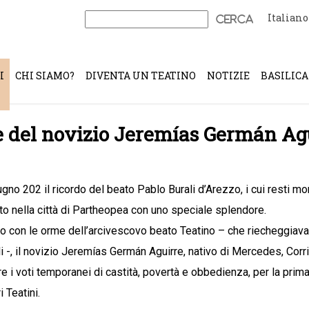
Italiano
Ricerca
per:
I
CHI SIAMO?
DIVENTA UN TEATINO
NOTIZIE
BASILICA
e del novizio Jeremías Germán Ag
iugno 202 il ricordo del beato Pablo Burali d’Arezzo, i cui resti m
to nella città di Partheopea con uno speciale splendore.
o con le orme dell’arcivescovo beato Teatino – che riecheggiava
li -, il novizio Jeremías Germán Aguirre, nativo di Mercedes, Corri
e i voti temporanei di castità, povertà e obbedienza, per la prima 
 Teatini.