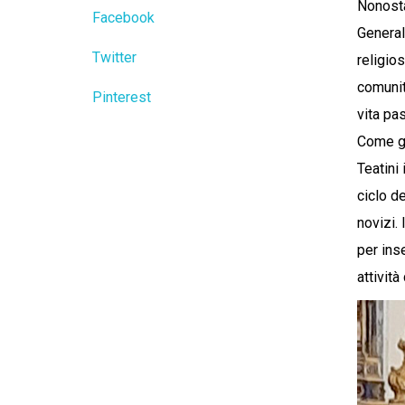
Nonosta
Facebook
General
Twitter
religio
comunit
Pinterest
vita pas
Come gi
Teatini
ciclo d
novizi.
per inse
attività