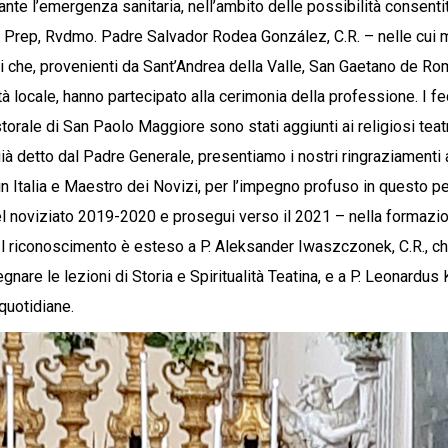
nte l’emergenza sanitaria, nell’ambito delle possibilità consentit
 Prep, Rvdmo. Padre Salvador Rodea González, C.R. – nelle cui 
si che, provenienti da Sant’Andrea della Valle, San Gaetano de Ro
à locale, hanno partecipato alla cerimonia della professione. I f
torale di San Paolo Maggiore sono stati aggiunti ai religiosi teatr
à detto dal Padre Generale, presentiamo i nostri ringraziamenti 
 in Italia e Maestro dei Novizi, per l’impegno profuso in questo pe
el noviziato 2019-2020 e prosegui verso il 2021 – nella formazi
 Il riconoscimento è esteso a P. Aleksander Iwaszczonek, C.R., 
gnare le lezioni di Storia e Spiritualità Teatina, e a P. Leonardus 
 quotidiane.