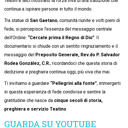
Teatini e laici mostrano la forza viva di una tradizione che
continua a ispirare persone in tutto il mondo.
Tra statue di
San Gaetano
, comunità riunite e volti pieni di
fede, si percepisce l’essenza del messaggio centrale
dell’Ordine:
“Cercate prima il Regno di Dio”
. Il
documentario si chiude con un sentito ringraziamento e il
messaggio del
Preposito Generale, Rev.do P. Salvador
Rodea González, C.R.
, ricordandoci che questa storia di
dedizione e preghiera continua oggi, più viva che mai.
Ti invitiamo a guardare
“Pellegrini alla fonte”
, immergerti
in questa esperienza di fede condivisa e sentire la
gratitudine che nasce da
cinque secoli di storia,
preghiera e servizio Teatino
.
GUARDA SU YOUTUBE