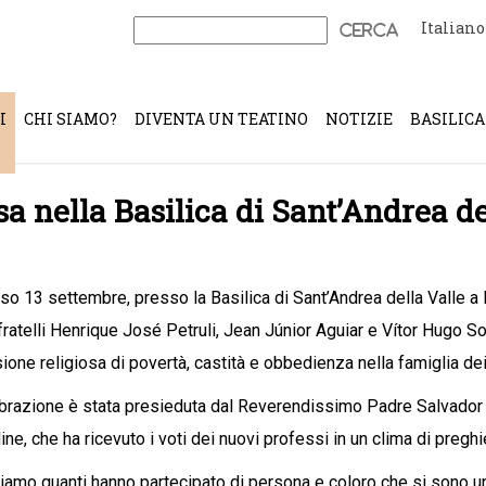
Italiano
Ricerca
per:
I
CHI SIAMO?
DIVENTA UN TEATINO
NOTIZIE
BASILICA
a nella Basilica di Sant’Andrea de
so 13 settembre, presso la Basilica di Sant’Andrea della Valle a 
 fratelli Henrique José Petruli, Jean Júnior Aguiar e Vítor Hugo
ione religiosa di povertà, castità e obbedienza nella famiglia dei 
brazione è stata presieduta dal Reverendissimo Padre Salvador
ine, che ha ricevuto i voti dei nuovi professi in un clima di preghie
iamo quanti hanno partecipato di persona e coloro che si sono uni