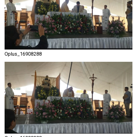
Oplus_16908288