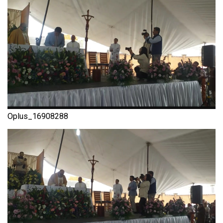
Oplus_16908288