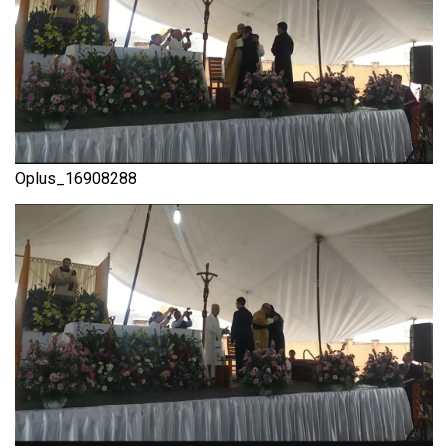
Oplus_16908288