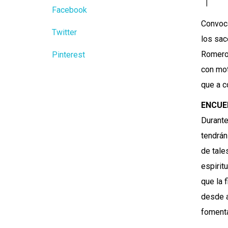
Facebook
Convoca
Twitter
los sac
Romero,
Pinterest
con mot
que a c
ENCUE
Durante
tendrán
de tale
espirit
que la 
desde a
fomenta