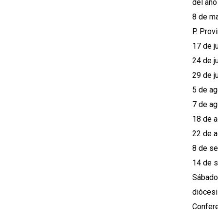
del año
8 de ma
P. Prov
17 de j
24 de j
29 de j
5 de ag
7 de ag
18 de a
22 de a
8 de se
14 de s
Sábado 
diócesi
Confere