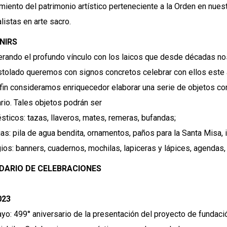
imiento del patrimonio artístico perteneciente a la Orden en nue
listas en arte sacro.
NIRS
rando el profundo vínculo con los laicos que desde décadas no
tolado queremos con signos concretos celebrar con ellos este añ
 fin consideramos enriquecedor elaborar una serie de objetos con
rio. Tales objetos podrán ser
ticos: tazas, llaveros, mates, remeras, bufandas;
ias: pila de agua bendita, ornamentos, paños para la Santa Misa
ios: banners, cuadernos, mochilas, lapiceras y lápices, agendas, 
DARIO DE CELEBRACIONES
023
yo: 499° aniversario de la presentación del proyecto de fundació