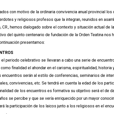
dos con motivo de la ordinaria convivencia anual provincial los 
erdotes y religiosos profesos que la integran, reunidos en asamb
 CR., hemos dialogado sobre el contexto y situación actual de la 
ivo del quinto centenario de fundación de la Orden Teatina nos h
ontinuación presentamos:
NTROS
 el periodo celebrativo se llevaran a cabo una serie de encuentr
 como finalidad el ahondar en el carisma, espiritualidad, historia
s encuentros serán al estilo de conferencias, seminarios de interp
uales, convivencias, etc. Se tendrá en cuenta la edad de los parti
finalidad de los encuentros es formativa su objetivo será el de d
ños se percibe y que se vería enriquecido por un mayor conocimi
rá la participación de los laicos junto a los religiosos en el e