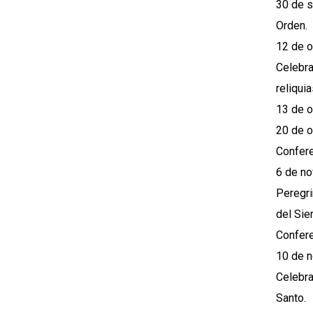
30 de s
Orden.
12 de o
Celebra
reliquia
13 de oc
20 de o
Confere
6 de no
Peregri
del Sie
Confere
10 de n
Celebra
Santo.