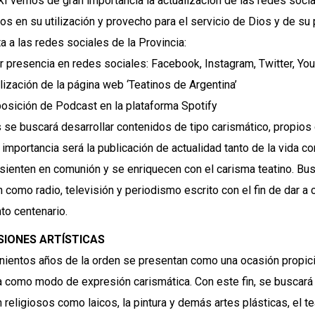
XI vemos de gran importancia la actualización de las redes socia
s en su utilización y provecho para el servicio de Dios y de su
a a las redes sociales de la Provincia:
 presencia en redes sociales: Facebook, Instagram, Twitter, Yo
lización de la página web ‘Teatinos de Argentina’
sición de Podcast en la plataforma Spotify
s se buscará desarrollar contenidos de tipo carismático, propios de
 importancia será la publicación de actualidad tanto de la vida c
sienten en comunión y se enriquecen con el carisma teatino. B
n como radio, televisión y periodismo escrito con el fin de dar a
nto centenario.
SIONES ARTÍSTICAS
nientos años de la orden se presentan como una ocasión propicia 
ca como modo de expresión carismática. Con este fin, se buscará
n religiosos como laicos, la pintura y demás artes plásticas, el t