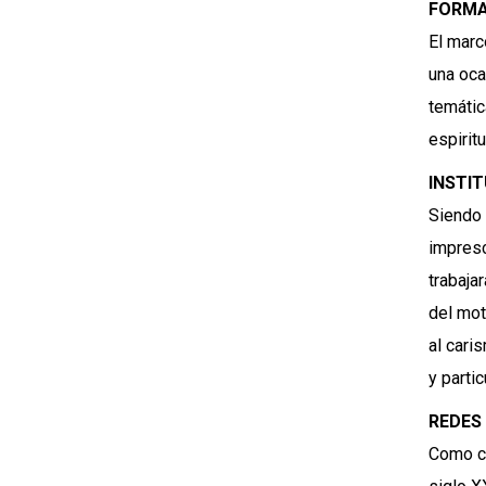
FORMA
El marc
una oca
temátic
espiritu
INSTI
Siendo 
impresc
trabaja
del mot
al cari
y parti
REDES
Como co