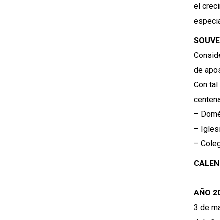
el crec
especia
SOUVE
Conside
de apos
Con tal
centena
– Domés
– Igles
– Coleg
CALEN
AÑO 2
3 de ma