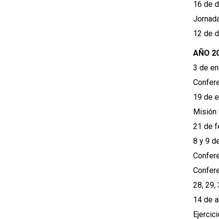
16 de d
Jornada
12 de d
AÑO 2
3 de en
Conferen
19 de e
Misión 
21 de f
8 y 9 de
Confere
Confere
28, 29,
14 de a
Ejercic