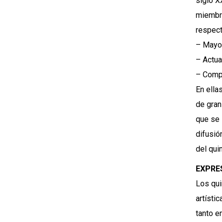
siglo X
miembro
respect
– Mayor
– Actua
– Compo
En ella
de gran
que se 
difusió
del qui
EXPRE
Los qui
artísti
tanto e