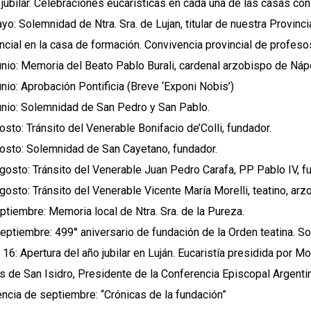
 jubilar. Celebraciones eucarísticas en cada una de las casas co
yo: Solemnidad de Ntra. Sra. de Lujan, titular de nuestra Provinci
incial en la casa de formación. Convivencia provincial de profeso
unio: Memoria del Beato Pablo Burali, cardenal arzobispo de Náp
unio: Aprobación Pontificia (Breve ‘Exponi Nobis’)
unio: Solemnidad de San Pedro y San Pablo.
osto: Tránsito del Venerable Bonifacio de’Colli, fundador.
osto: Solemnidad de San Cayetano, fundador.
gosto: Tránsito del Venerable Juan Pedro Carafa, PP Pablo IV, f
gosto: Tránsito del Venerable Vicente María Morelli, teatino, arz
ptiembre: Memoria local de Ntra. Sra. de la Pureza.
eptiembre: 499° aniversario de fundación de la Orden teatina. Sol
16: Apertura del año jubilar en Luján. Eucaristía presidida por Mo
s de San Isidro, Presidente de la Conferencia Episcopal Argentin
ncia de septiembre: “Crónicas de la fundación”