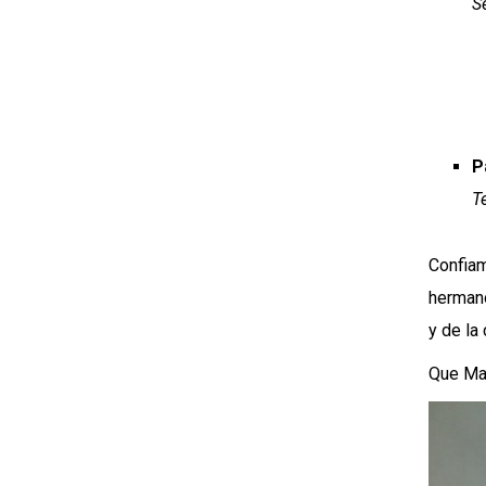
S
P
T
Confiam
hermano
y de la
Que Mar