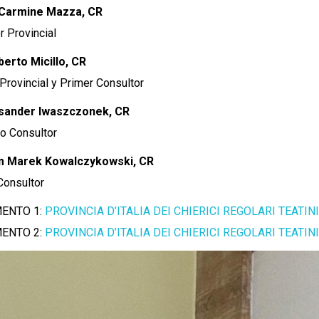
Carmine Mazza, CR
r Provincial
erto Micillo, CR
 Provincial y Primer Consultor
ksander Iwaszczonek, CR
o Consultor
m Marek Kowalczykowski, CR
Consultor
ENTO 1:
PROVINCIA D’ITALIA DEI CHIERICI REGOLARI TEATINI
ENTO 2:
PROVINCIA D’ITALIA DEI CHIERICI REGOLARI TEATINI