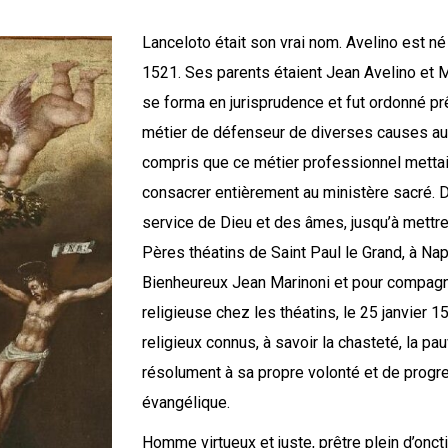
Lanceloto était son vrai nom. Avelino est né 
1521. Ses parents étaient Jean Avelino et M
se forma en jurisprudence et fut ordonné pr
métier de défenseur de diverses causes au 
compris que ce métier professionnel mettait e
consacrer entièrement au ministère sacré. D
service de Dieu et des âmes, jusqu’à mettr
Pères théatins de Saint Paul le Grand, à Nap
Bienheureux Jean Marinoni et pour compagnon
religieuse chez les théatins, le 25 janvier 
religieux connus, à savoir la chasteté, la pau
résolument à sa propre volonté et de progr
évangélique.
Homme virtueux et juste, prêtre plein d’onct