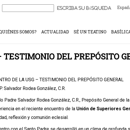
Españ
Buscar:
QUIÉNES SOMOS?
ACTUALIDAD
SÉ UN TEATINO
BASÍLIC
– TESTIMONIO DEL PREPÓSITO 
TRO DE LA USG – TESTIMONIO DEL PREPÓSITO GENERAL
P. Salvador Rodea González, C.R.
do Padre Salvador Rodea González, C.R., Prepósito General de l
riencia en el reciente encuentro de la
Unión de Superiores Ge
idad, reflexión y comunión eclesial.
entro con el Santo Padre se desarrolló en un clima de profunda s