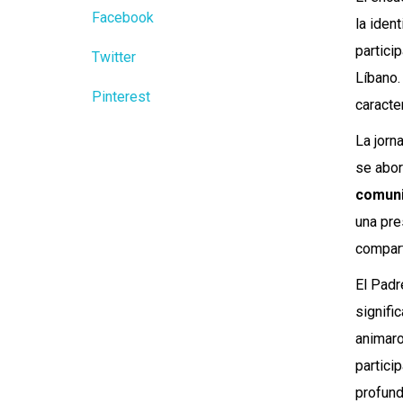
Facebook
la iden
partici
Twitter
Líbano.
Pinterest
caracte
La jorn
se abor
comuni
una pre
compart
El Padr
signifi
animaro
partici
profund