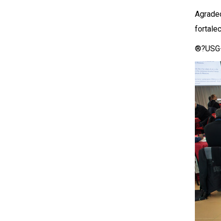
Agradec
fortale
®?USG-