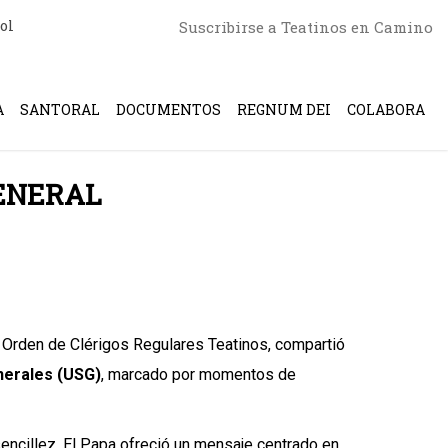
ol
Suscribirse a Teatinos en Camino
A
SANTORAL
DOCUMENTOS
REGNUM DEI
COLABORA
GENERAL
a Orden de Clérigos Regulares Teatinos, compartió
nerales (USG)
, marcado por momentos de
encillez. El Papa ofreció un mensaje centrado en