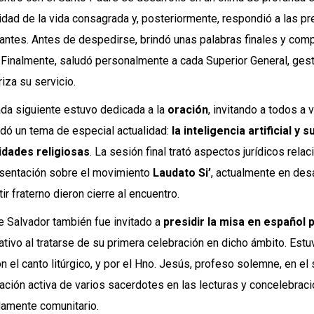
tidad de la vida consagrada y, posteriormente, respondió a las 
pantes. Antes de despedirse, brindó unas palabras finales y compa
 Finalmente, saludó personalmente a cada Superior General, gest
riza su servicio.
ada siguiente estuvo dedicada a la
oración
, invitando a todos a 
dó un tema de especial actualidad:
la inteligencia artificial y
dades religiosas
. La sesión final trató aspectos jurídicos rel
sentación sobre el movimiento
Laudato Si’
, actualmente en des
ir fraterno dieron cierre al encuentro.
e Salvador también fue invitado a
presidir la misa en español 
cativo al tratarse de su primera celebración en dicho ámbito. Es
n el canto litúrgico, y por el Hno. Jesús, profeso solemne, en el 
pación activa de varios sacerdotes en las lecturas y concelebrac
amente comunitario.