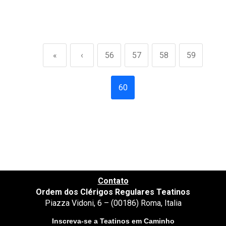
«
‹
56
57
58
59
60
Contato
Ordem dos Clérigos Regulares Teatinos
Piazza Vidoni, 6 – (00186) Roma, Italia
Inscreva-se a Teatinos em Caminho