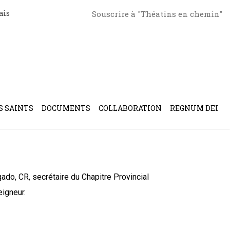
ais
Souscrire à "Théatins en chemin"
ince de San Alfonso et
S SAINTS
DOCUMENTS
COLLABORATION
REGNUM DEI
do, CR, secrétaire du Chapitre Provincial
eigneur.