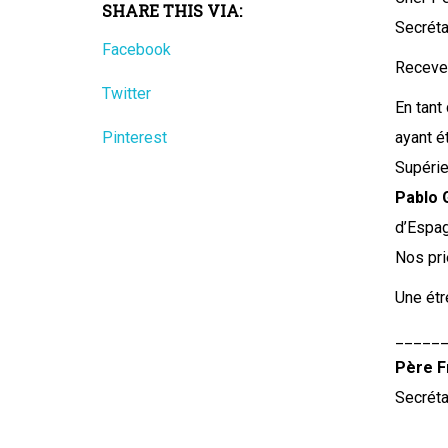
SHARE THIS VIA:
Secréta
Facebook
Recevez
Twitter
En tant
Pinterest
ayant é
Supérie
Pablo 
d’Espag
Nos pri
Une étre
_____
Père F
Secréta