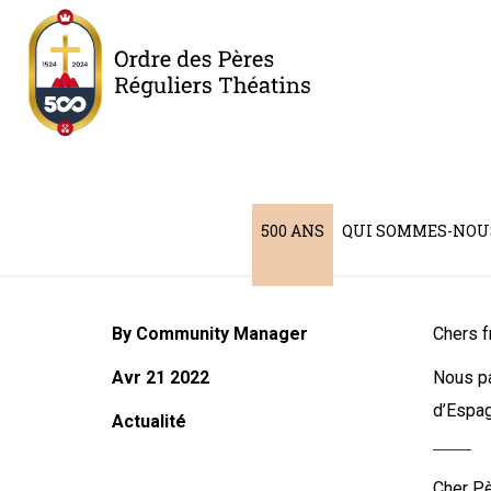
Nouveau supérieur provin
500 ANS
QUI SOMMES-NOU
l’Immaculée
By Community Manager
Chers f
Avr 21 2022
Nous pa
d’Espag
Actualité
Cher Pè