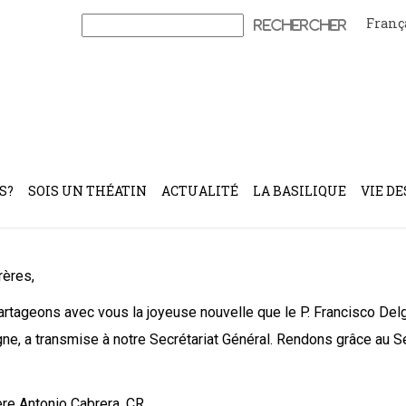
Franç
Rechercher :
cial pour l’Espagne-Colombie Prov
S?
SOIS UN THÉATIN
ACTUALITÉ
LA BASILIQUE
VIE DE
rères,
rtageons avec vous la joyeuse nouvelle que le P. Francisco Delga
ne, a transmise à notre Secrétariat Général. Rendons grâce au S
re Antonio Cabrera, CR