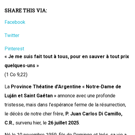
SHARE THIS VIA:
Facebook
Twitter
Pinterest
« Je me suis fait tout à tous, pour en sauver à tout prix
quelques-uns »
(1 Co 9,22)
La
Province Théatine d’Argentine « Notre-Dame de
Luján et Saint Gaétan »
annonce avec une profonde
tristesse, mais dans l’espérance ferme de la résurrection,
le décès de notre cher frère,
P. Juan Carlos Di Camillo,
C.R.
, survenu hier, le
26 juillet 2025
.
Né le 10 novembre 1959, fils de Domingo et Inés, sa vie a