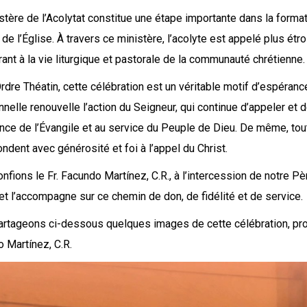
stère de l’Acolytat constitue une étape importante dans la format
de l’Église. À travers ce ministère, l’acolyte est appelé plus étro
rant à la vie liturgique et pastorale de la communauté chrétienne.
Ordre Théatin, cette célébration est un véritable motif d’espéran
nnelle renouvelle l’action du Seigneur, qui continue d’appeler et
once de l’Évangile et au service du Peuple de Dieu. De même, toute
ondent avec générosité et foi à l’appel du Christ.
nfions le Fr. Facundo Martínez, C.R., à l’intercession de notre Pè
e et l’accompagne sur ce chemin de don, de fidélité et de service.
rtageons ci-dessous quelques images de cette célébration, pr
 Martínez, C.R.