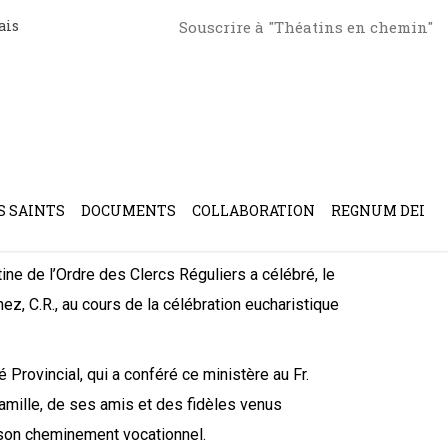
ais
Souscrire à "Théatins en chemin"
at à La Plata
S SAINTS
DOCUMENTS
COLLABORATION
REGNUM DEI
ine de l’Ordre des Clercs Réguliers a célébré, le
ínez, C.R., au cours de la célébration eucharistique
Provincial, qui a conféré ce ministère au Fr.
mille, de ses amis et des fidèles venus
e son cheminement vocationnel.