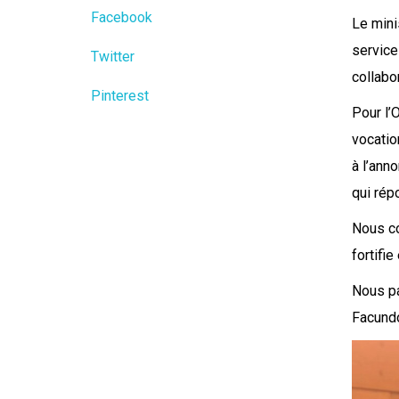
Facebook
Le mini
service 
Twitter
collabo
Pinterest
Pour l’
vocatio
à l’ann
qui rép
Nous co
fortifi
Nous pa
Facundo