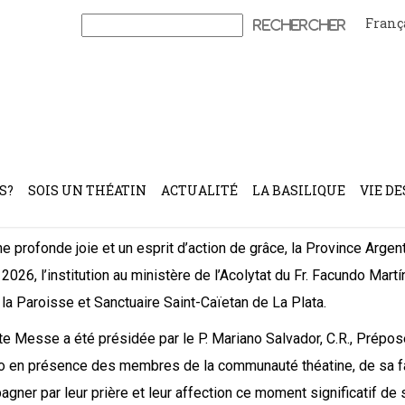
Franç
Rechercher :
R., a reçu le ministère de l’Acolyt
S?
SOIS UN THÉATIN
ACTUALITÉ
LA BASILIQUE
VIE DE
e profonde joie et un esprit d’action de grâce, la Province Argent
 2026, l’institution au ministère de l’Acolytat du Fr. Facundo Mart
 la Paroisse et Sanctuaire Saint-Caïetan de La Plata.
te Messe a été présidée par le P. Mariano Salvador, C.R., Préposé 
 en présence des membres de la communauté théatine, de sa fa
gner par leur prière et leur affection ce moment significatif d