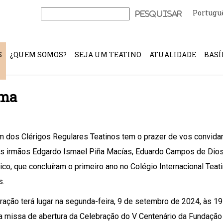
Portugu
Pesquisar
por:
S
¿QUEM SOMOS?
SEJA UM TEATINO
ATUALIDADE
BASÍ
oma
 dos Clérigos Regulares Teatinos tem o prazer de vos convidar 
s irmãos Edgardo Ismael Piña Macías, Eduardo Campos de Dios 
co, que concluíram o primeiro ano no Colégio Internacional Teat
s.
ração terá lugar na segunda-feira, 9 de setembro de 2024, às 19 
na missa de abertura da Celebração do V Centenário da Fundação