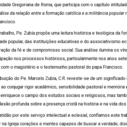
idade Gregoriana de Roma, que participa com o capítulo intitulad
nálise da relação entre a formação católica e a militância popula
ancisco
.
rabalho, Pe. Zubía propõe uma leitura histórica e teológica da f
ade popular, das instituições educativas e do associativismo e
ração da fé e de compromisso social. Sua análise ilumina os vínc
cipação nos processos históricos, particularmente nos anos sete
 com o magistério e o testemunho pastoral do papa Francisco.
ibuição do Pe. Marcelo Zubía, C.R. reveste-se de um significado 
, ao conjugar rigor acadêmico, sensibilidade pastoral e memória 
 enriquece o campo dos estudos sociais e religiosos, mas t
lexão profunda sobre a presença cristã na história e na vida dos
tidão por este serviço intelectual e eclesial, confiamos este tr
r na Igreja corações e mentes capazes de buscar a verdade, dis