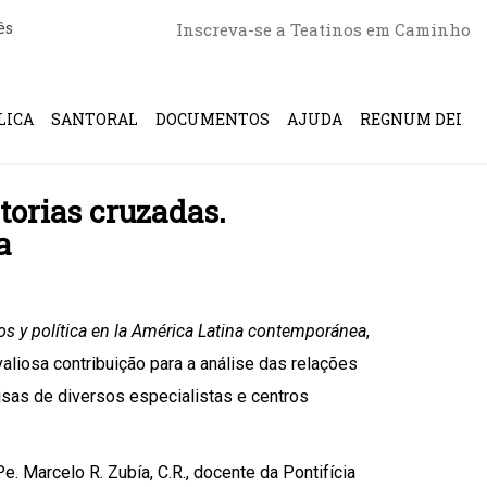
ês
Inscreva-se a Teatinos em Caminho
LICA
SANTORAL
DOCUMENTOS
AJUDA
REGNUM DEI
torias cruzadas.
a
os y política en la América Latina contemporánea
,
valiosa contribuição para a análise das relações
isas de diversos especialistas e centros
. Marcelo R. Zubía, C.R., docente da Pontifícia