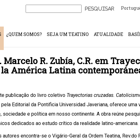
Portugu
Pesquisar
por:
S
¿QUEM SOMOS?
SEJA UM TEATINO
ATUALIDADE
BASÍ
. Marcelo R. Zubía, C.R. em Trayec
en la América Latina contemporáne
te publicação do livro coletivo
Trayectorias cruzadas. Catolicism
 pela Editorial da Pontificia Universidad Javeriana, oferece uma 
é, sociedade e política em nosso continente. A obra reúne pesqu
cos dedicados ao estudo crítico da realidade latino-americana.
s autores encontra-se o Vigário-Geral da Ordem Teatina, Rev.do Pe