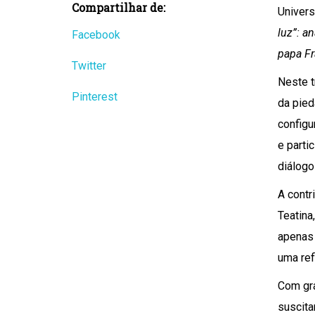
Compartilhar de:
Univers
luz”: a
Facebook
papa Fr
Twitter
Neste t
Pinterest
da pied
configu
e parti
diálogo
A contr
Teatina
apenas
uma ref
Com gra
suscita