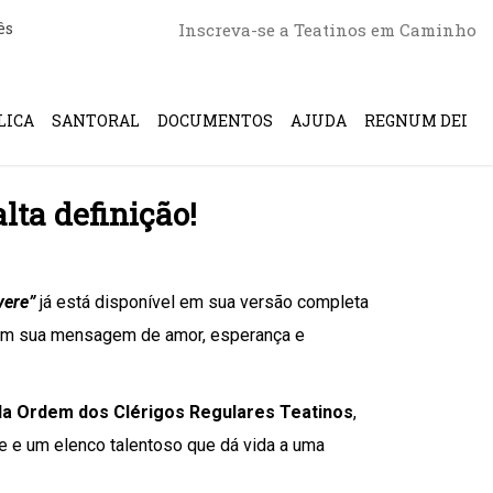
ês
Inscreva-se a Teatinos em Caminho
LICA
SANTORAL
DOCUMENTOS
AJUDA
REGNUM DEI
lta definição!
vere”
já está disponível em sua versão completa
com sua mensagem de amor, esperança e
da Ordem dos Clérigos Regulares Teatinos
,
e e um elenco talentoso que dá vida a uma