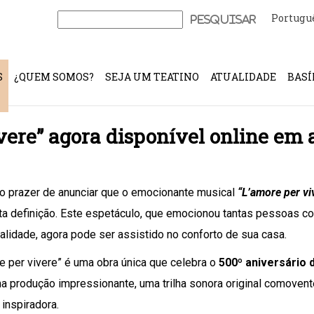
Portugu
Pesquisar
por:
S
¿QUEM SOMOS?
SEJA UM TEATINO
ATUALIDADE
BASÍ
vere” agora disponível online em a
 prazer de anunciar que o emocionante musical
“L’amore per vi
ta definição. Este espetáculo, que emocionou tantas pessoas 
ualidade, agora pode ser assistido no conforto de sua casa.
e per vivere” é uma obra única que celebra o
500º aniversário 
 produção impressionante, uma trilha sonora original comovent
 inspiradora.